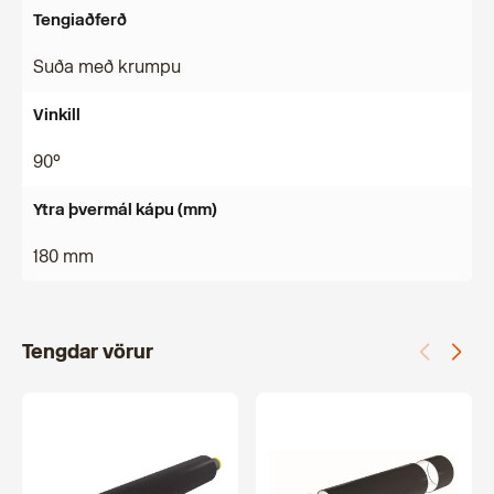
Tengiaðferð
Suða með krumpu
Vinkill
90°
Ytra þvermál kápu (mm)
180 mm
Tengdar vörur