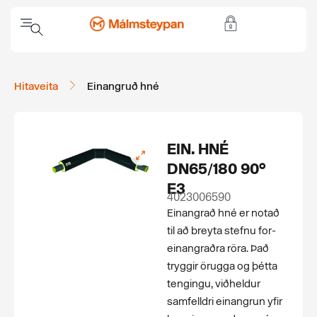
Hitaveita
Einangruð hné
EIN. HNÉ
DN65/180 90°
E3
4023006590
Einangrað hné er notað
til að breyta stefnu for­
einangraðra röra. Það
tryggir örugga og þétta
tengingu, viðheldur
samfelldri einangrun yfir