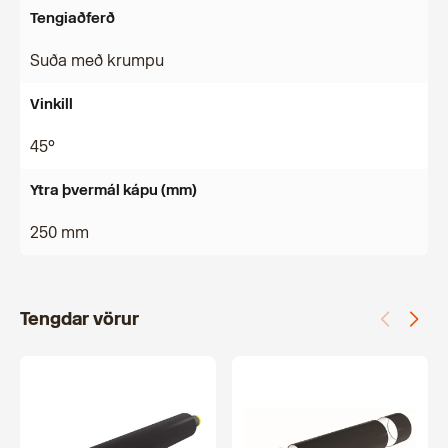
Tengiaðferð
Suða með krumpu
Vinkill
45°
Ytra þvermál kápu (mm)
250 mm
Tengdar vörur