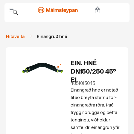
Hitaveita
Einangruð hné
EIN. HNÉ
DN150/250 45°
E1
4051015045
Einangrað hné er notað
til að breyta stefnu for­
einangraðra röra. Það
tryggir örugga og þétta
tengingu, viðheldur
samfelldri einangrun yfir