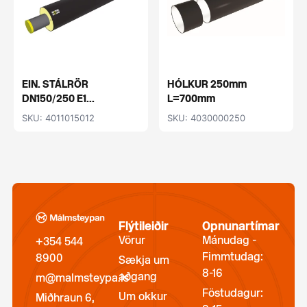
EIN. STÁLRÖR
HÓLKUR 250mm
DN150/250 E1...
L=700mm
SKU: 4011015012
SKU: 4030000250
Flýtileiðir
Opnunartímar
Vörur
Mánudag -
+354 544
Fimmtudag:
8900
Sækja um
8-16
aðgang
m@malmsteypa.is
Föstudagur:
Um okkur
Miðhraun 6,