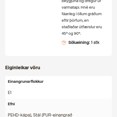
beygjuna og dregur úr
varmatapi. Hné eru
fáanleg í öllum gráðum
eftir þörfum, en
staðlaðar útfærslur eru
45° og 90°.
Sölueining:
1 stk
Eiginleikar vöru
Einangrunarflokkur
E1
Efni
PEHD-kápa), Stál (PUR-einangrað