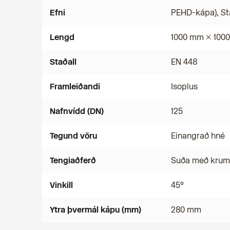
Efni
PEHD-kápa), St
Lengd
1000 mm × 1000
Staðall
EN 448
Framleiðandi
Isoplus
Nafnvídd (DN)
125
Tegund vöru
Einangrað hné
Tengiaðferð
Suða með kru
Vinkill
45°
Ytra þvermál kápu (mm)
280 mm