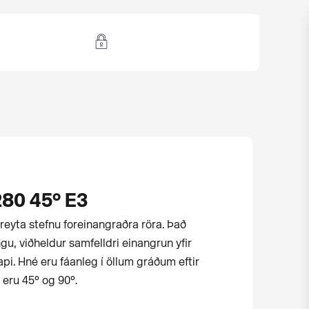
280 45° E3
reyta stefnu for­einangraðra röra. Það
gu, viðheldur samfelldri einangrun yfir
i. Hné eru fáanleg í öllum gráðum eftir
 eru 45° og 90°.