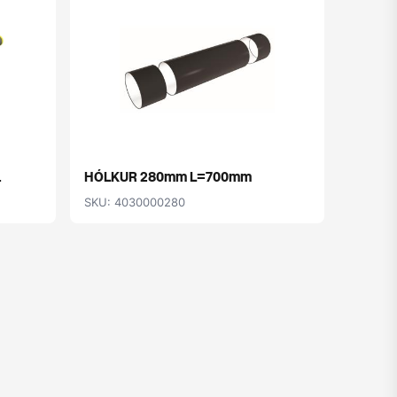
.
HÓLKUR 280mm L=700mm
EIN. S
SKU: 4030000280
SKU: 40