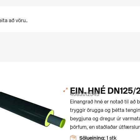
EIN. HNÉ DN125/
4083012545
Einangrað hné er notað til að b
tryggir örugga og þétta tengin
beygjuna og dregur úr varmatap
þörfum, en staðlaðar útfærslur
Sölueining:
1 stk