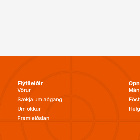
Flýtileiðir
Opn
Vörur
Mánu
Sækja um aðgang
Föst
Um okkur
Helg
Framleiðslan