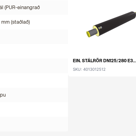
ál (PUR-einangrað
 mm (staðlað)
EIN. STÁLRÖR DN125/280 E3..
SKU: 4013012512
mpu