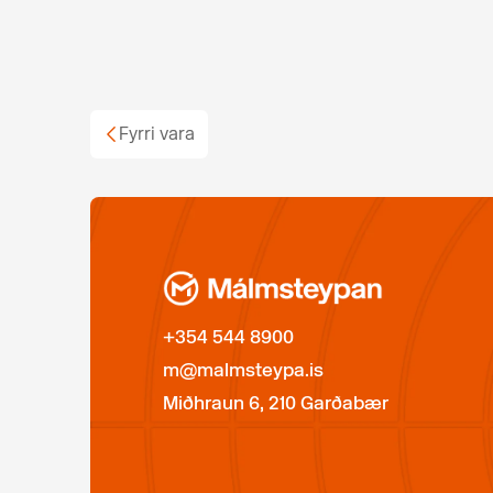
Fyrri vara
+354 544 8900
m@malmsteypa.is
Miðhraun 6, 210 Garðabær