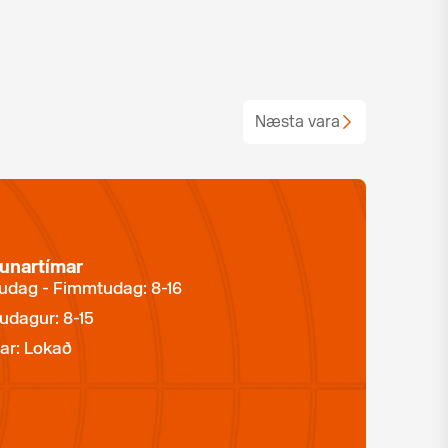
Næsta vara
unartímar
dag - Fimmtudag: 8-16
udagur: 8-15
ar: Lokað