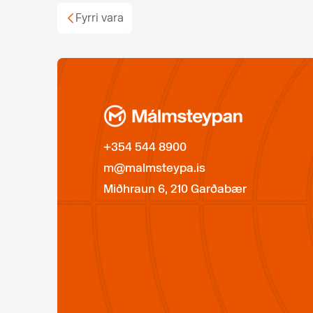
Fyrri vara
+354 544 8900
m@malmsteypa.is
Miðhraun 6, 210 Garðabær