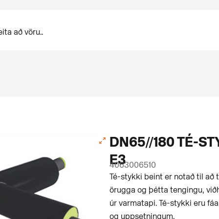
DN65//180 TÉ-ST
E3
4063006510
Té-stykki beint er notað til að 
örugga og þétta tengingu, við
úr varmatapi. Té-stykki eru f
og uppsetningum.