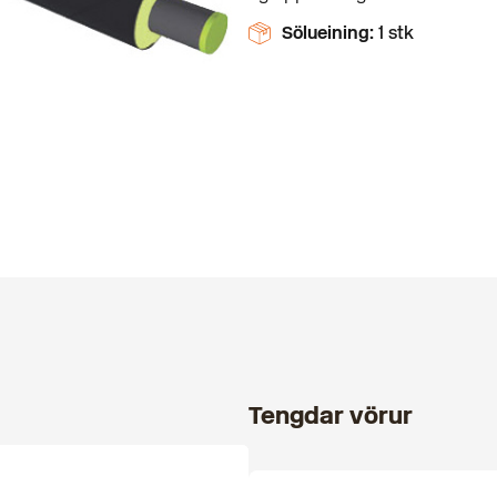
Sölueining:
1 stk
Tengdar vörur