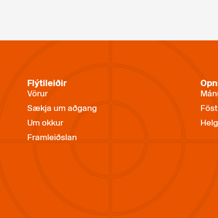
Flýtileiðir
Opn
Vörur
Mánu
Sækja um aðgang
Föst
Um okkur
Helg
Framleiðslan