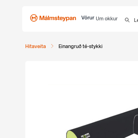
Vörur
Um okkur
Hitaveita
Einangruð té-stykki