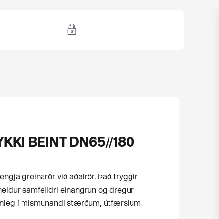
YKKI BEINT DN65//180
tengja greinarör við aðalrör. Það tryggir
heldur samfelldri einangrun og dregur
áanleg í mismunandi stærðum, útfærslum