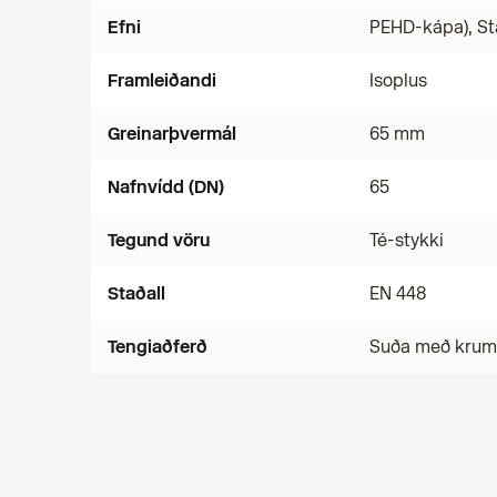
Efni
PEHD-kápa), St
Framleiðandi
Isoplus
Greinarþvermál
65 mm
Nafnvídd (DN)
65
Tegund vöru
Té-stykki
Staðall
EN 448
Tengiaðferð
Suða með kru