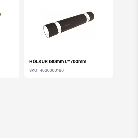
HÓLKUR 180mm L=700mm
FRAUÐ 
SKU: 4030000180
SKU: 4