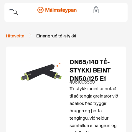
Hitaveita
Einangruð té-stykki
DN65/140 TÉ-
STYKKI BEINT
DN50/125 E1
4061006550
Té-stykki beint er notað
til að tengja greinarör við
aðalrör. Það tryggir
örugga og þétta
tengingu, viðheldur
samfelldri einangrun og