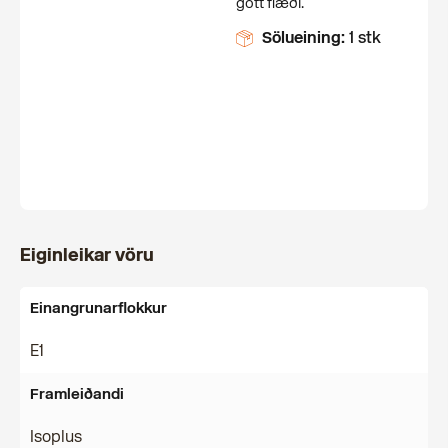
gott flæði.
Sölueining:
1 stk
Eiginleikar vöru
Einangrunarflokkur
E1
Framleiðandi
Isoplus