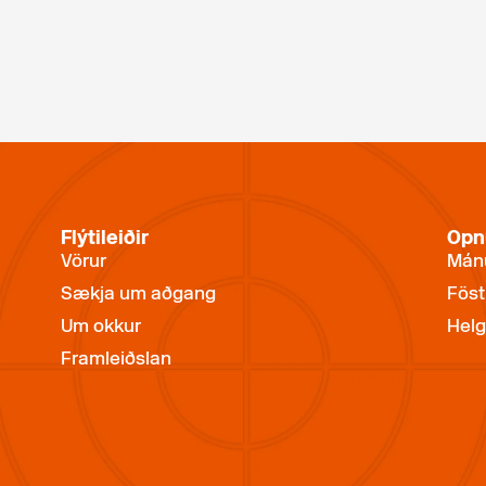
Flýtileiðir
Opn
Vörur
Mánu
Sækja um aðgang
Föst
Um okkur
Helg
Framleiðslan