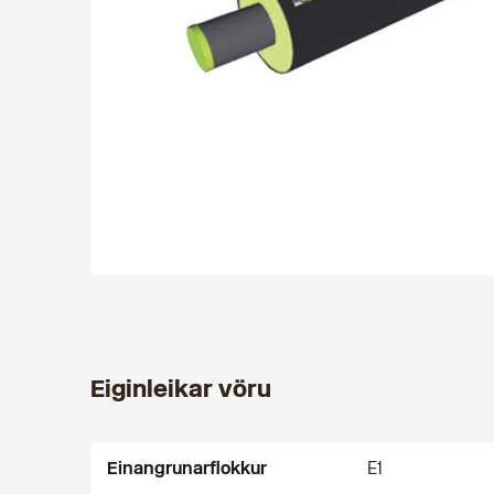
Eiginleikar vöru
Einangrunarflokkur
E1