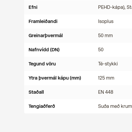
Efni
PEHD-kápa), St
Framleiðandi
Isoplus
Greinarþvermál
50 mm
Nafnvídd (DN)
50
Tegund vöru
Té-stykki
Ytra þvermál kápu (mm)
125 mm
Staðall
EN 448
Tengiaðferð
Suða með kru