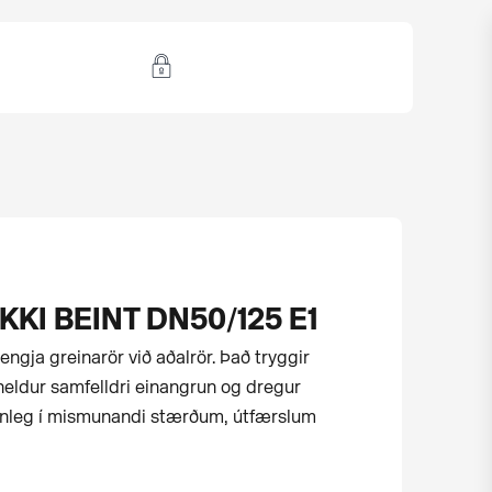
KKI BEINT DN50/125 E1
tengja greinarör við aðalrör. Það tryggir
heldur samfelldri einangrun og dregur
áanleg í mismunandi stærðum, útfærslum