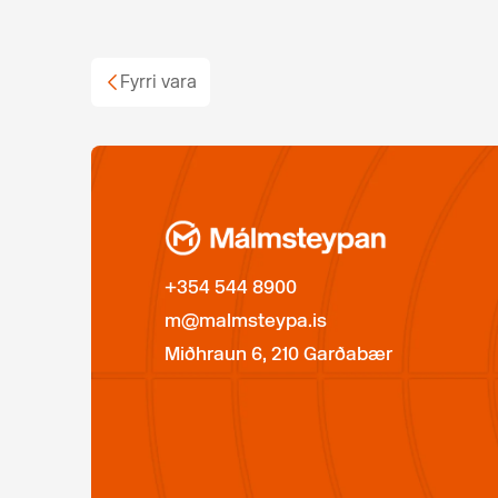
Fyrri vara
+354 544 8900
m@malmsteypa.is
Miðhraun 6, 210 Garðabær