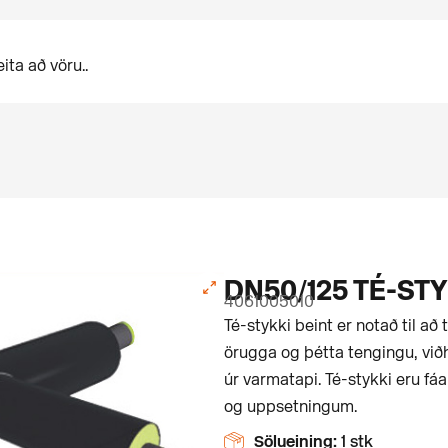
DN50/125 TÉ-STY
4061005010
Té-stykki beint er notað til að 
örugga og þétta tengingu, við
úr varmatapi. Té-stykki eru f
og uppsetningum.
Sölueining:
1 stk