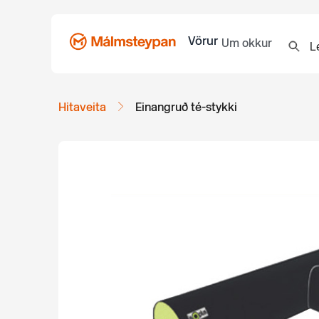
Vörur
Um okkur
Hitaveita
Einangruð té-stykki