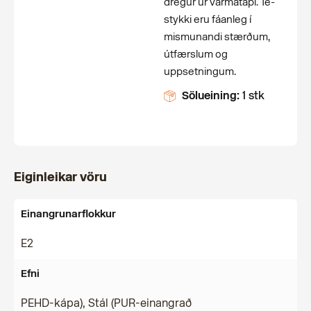
dregur úr varmatapi. Té-
stykki eru fáanleg í
mismunandi stærðum,
útfærslum og
uppsetningum.
Sölueining:
1 stk
Eiginleikar vöru
Einangrunarflokkur
E2
Efni
PEHD-kápa), Stál (PUR-einangrað