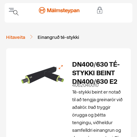
Hitaveita
Einangruð té-stykki
DN400/630 TÉ-
STYKKI BEINT
DN400/630 E2
4062040010
Té-stykki beint er notað
til að tengja greinarör við
aðalrör. Það tryggir
örugga og þétta
tengingu, viðheldur
samfelldri einangrun og