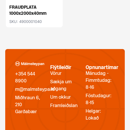
FRAUÐPLATA
1000x2000x40mm
SKU: 4900001040
Flýtileiðir
Opnunartímar
Vörur
Mánudag -
+354 544
Fimmtudag:
8900
Sækja um
8-16
aðgang
m@malmsteypa.is
Föstudagur:
Um okkur
Miðhraun 6,
8-15
210
Framleiðslan
Helgar:
Garðabær
Lokað