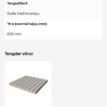
Tengiaðferð
Suða með krumpu
Ytra þvermál kápu (mm)
630 mm
Tengdar vörur