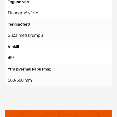
Tegund vöru
Einangrað yfirté
Tengiaðferð
Suða með krumpu
Vinkill
45°
Ytra þvermál kápu (mm)
560/560 mm