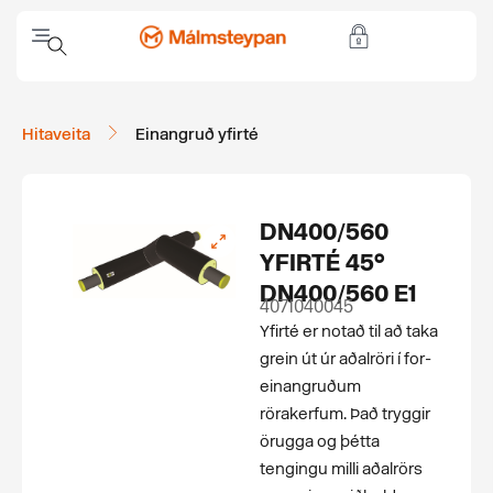
Hitaveita
Einangruð yfirté
DN400/560
YFIRTÉ 45°
DN400/560 E1
4071040045
Yfirté er notað til að taka
grein út úr aðalröri í for­
einangruðum
rörakerfum. Það tryggir
örugga og þétta
tengingu milli aðalrörs