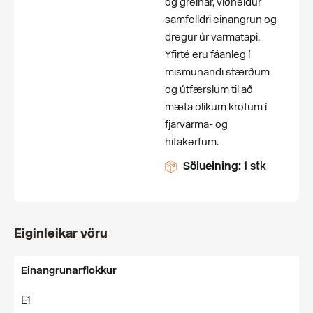
og greinar, viðheldur
samfelldri einangrun og
dregur úr varmatapi.
Yfirté eru fáanleg í
mismunandi stærðum
og útfærslum til að
mæta ólíkum kröfum í
fjarvarma- og
hitakerfum.
Sölueining:
1 stk
Eiginleikar vöru
Einangrunarflokkur
E1