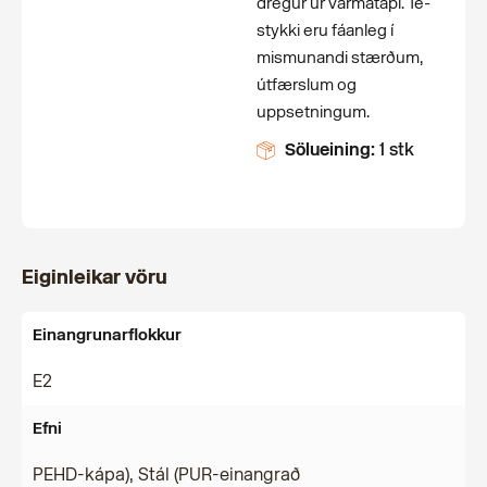
dregur úr varmatapi. Té-
stykki eru fáanleg í
mismunandi stærðum,
útfærslum og
uppsetningum.
Sölueining:
1 stk
Eiginleikar vöru
Einangrunarflokkur
E2
Efni
PEHD-kápa), Stál (PUR-einangrað