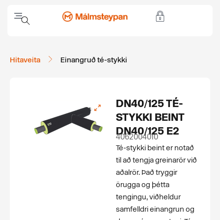
Hitaveita
Einangruð té-stykki
DN40/125 TÉ-
STYKKI BEINT
DN40/125 E2
4062004010
Té-stykki beint er notað
til að tengja greinarör við
aðalrör. Það tryggir
örugga og þétta
tengingu, viðheldur
samfelldri einangrun og