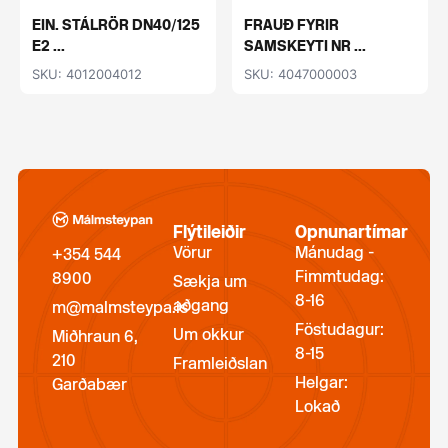
EIN. STÁLRÖR DN40/125
FRAUÐ FYRIR
E2 ...
SAMSKEYTI NR ...
SKU: 4012004012
SKU: 4047000003
Flýtileiðir
Opnunartímar
Vörur
Mánudag -
+354 544
Fimmtudag:
8900
Sækja um
8-16
aðgang
m@malmsteypa.is
Föstudagur:
Um okkur
Miðhraun 6,
8-15
210
Framleiðslan
Helgar:
Garðabær
Lokað