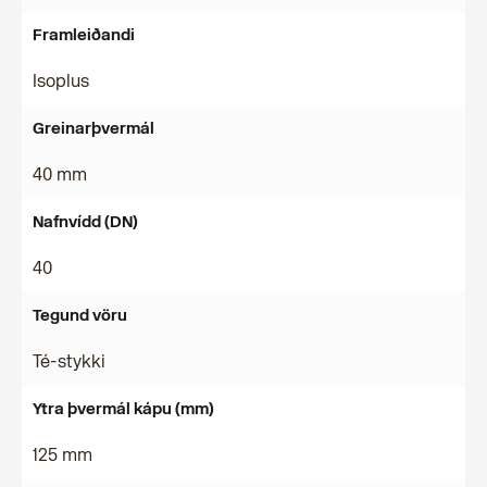
Framleiðandi
Isoplus
Greinarþvermál
40 mm
Nafnvídd (DN)
40
Tegund vöru
Té-stykki
Ytra þvermál kápu (mm)
125 mm