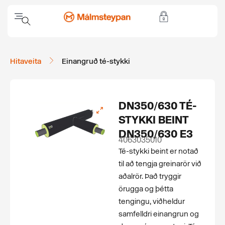
Hitaveita
Einangruð té-stykki
DN350/630 TÉ-
STYKKI BEINT
DN350/630 E3
4063035010
Té-stykki beint er notað
til að tengja greinarör við
aðalrör. Það tryggir
örugga og þétta
tengingu, viðheldur
samfelldri einangrun og