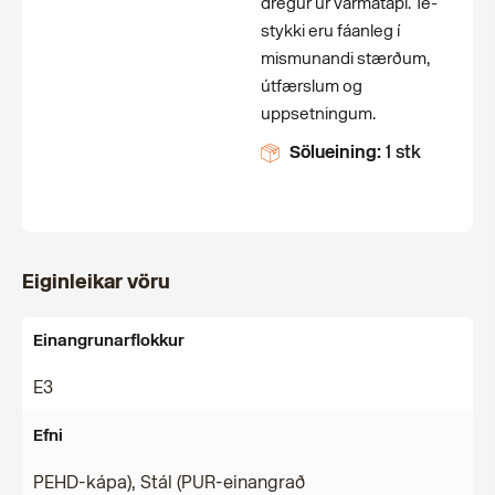
dregur úr varmatapi. Té-
stykki eru fáanleg í
mismunandi stærðum,
útfærslum og
uppsetningum.
Sölueining:
1 stk
Eiginleikar vöru
Einangrunarflokkur
E3
Efni
PEHD-kápa), Stál (PUR-einangrað