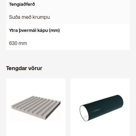
Tengiaðferð
Suða með krumpu
Ytra þvermál kápu (mm)
630 mm
Tengdar vörur