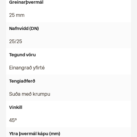
Greinarþvermál
25 mm
Nafnvídd (DN)
25/25
Tegund vöru
Einangrað yfirté
Tengiaðferð
Suða með krumpu
Vinkill
45°
Ytra þvermál kápu (mm)