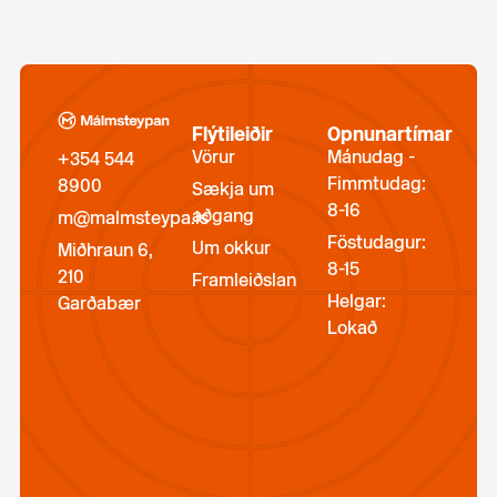
Flýtileiðir
Opnunartímar
Vörur
Mánudag -
+354 544
Fimmtudag:
8900
Sækja um
8-16
aðgang
m@malmsteypa.is
Föstudagur:
Um okkur
Miðhraun 6,
8-15
210
Framleiðslan
Helgar:
Garðabær
Lokað