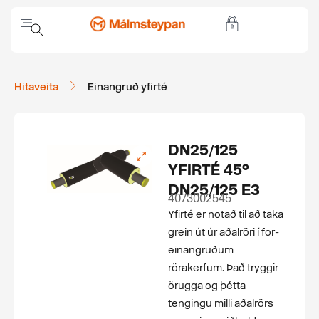
Hitaveita
Einangruð yfirté
DN25/125
YFIRTÉ 45°
DN25/125 E3
4073002545
Yfirté er notað til að taka
grein út úr aðalröri í for­
einangruðum
rörakerfum. Það tryggir
örugga og þétta
tengingu milli aðalrörs