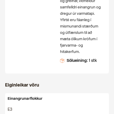
og greinar, viðheldur
samfelldri einangrun og
dregur úr varmatapi.
Yfirté eru fáanleg í
mismunandi stærðum
og útfærslum til að
mæta ólíkum kröfum í
fjarvarma- og
hitakerfum.
Sölueining:
1 stk
Eiginleikar vöru
Einangrunarflokkur
E3