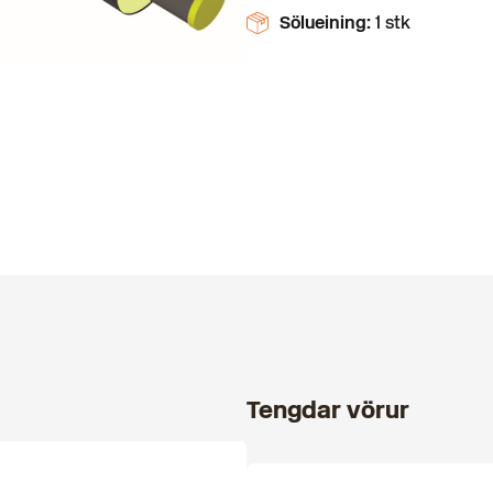
Sölueining:
1 stk
Tengdar vörur