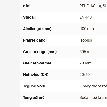
Efni
PEHD-kápa), St
Staðall
EN 448
Aðallengd (mm)
1100 mm
Framleiðandi
Isoplus
Greinarlengd (mm)
695 mm
Greinarþvermál
20 mm
Nafnvídd (DN)
20/20
Tegund vöru
Einangrað yfirt
Tengiaðferð
Suða með kru