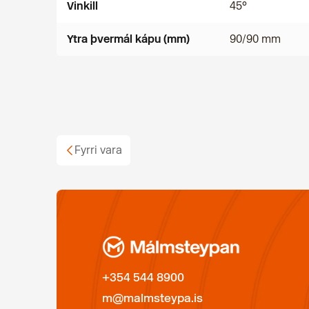
Vinkill
45°
Ytra þvermál kápu (mm)
90/90 mm
Fyrri vara
+354 544 8900
m@malmsteypa.is