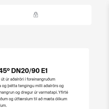
45° DN20/90 E1
n út úr aðalröri í for­einangruðum
 og þétta tengingu milli aðalrörs og
inangrun og dregur úr varmatapi. Yfirté
rðum og útfærslum til að mæta ólíkum
fum.