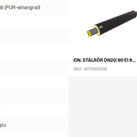
ál (PUR-einangrað
EIN. STÁLRÖR DN20/90 E1 6...
SKU: 4011002006
é
mpu