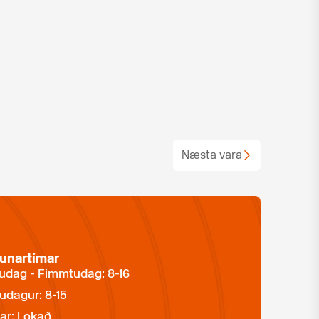
Næsta vara
unartímar
dag - Fimmtudag: 8-16
udagur: 8-15
ar: Lokað