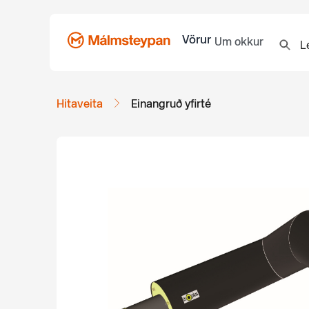
Vörur
Um okkur
Hitaveita
Einangruð yfirté