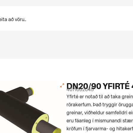
DN20/90 YFIRTÉ 
4071002045
Yfirté er notað til að taka grei
rörakerfum. Það tryggir örugga
greinar, viðheldur samfelldri e
eru fáanleg í mismunandi stæ
kröfum í fjarvarma- og hitaker