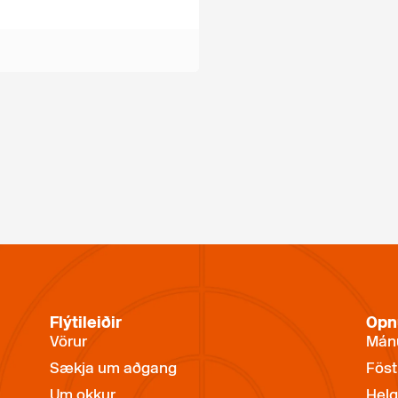
Flýtileiðir
Opn
Vörur
Mánu
Sækja um aðgang
Föst
Um okkur
Helg