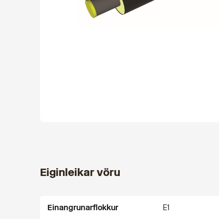
Eiginleikar vöru
Einangrunarflokkur
E1