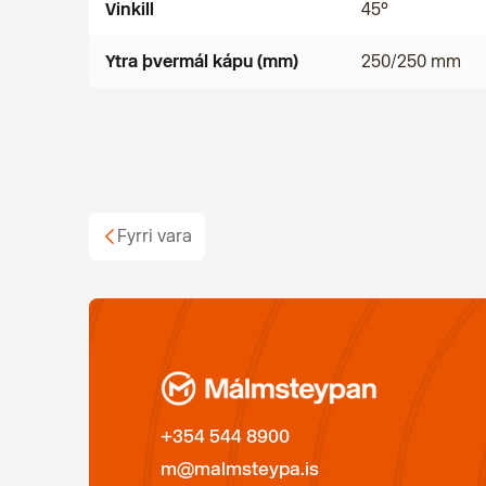
Vinkill
45°
Ytra þvermál kápu (mm)
250/250 mm
Fyrri vara
+354 544 8900
m@malmsteypa.is