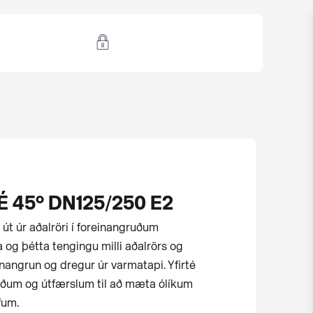
É 45° DN125/250 E2
n út úr aðalröri í for­einangruðum
 og þétta tengingu milli aðalrörs og
inangrun og dregur úr varmatapi. Yfirté
rðum og útfærslum til að mæta ólíkum
fum.