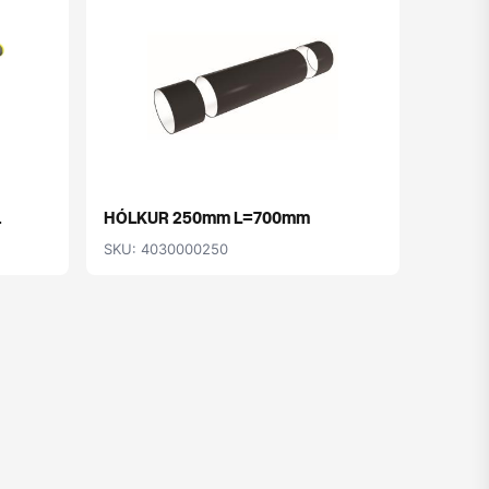
.
HÓLKUR 250mm L=700mm
FRAUÐ 
SKU: 4030000250
SKU: 4