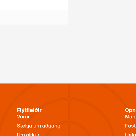
Flýtileiðir
Opn
Vörur
Mánu
Sækja um aðgang
Föst
Um okkur
Helg