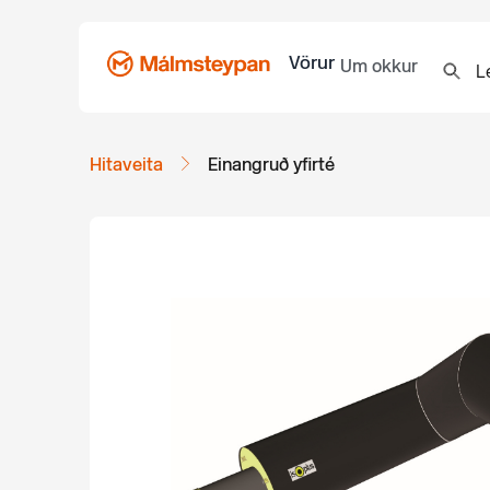
Vörur
Um okkur
Hitaveita
Einangruð yfirté