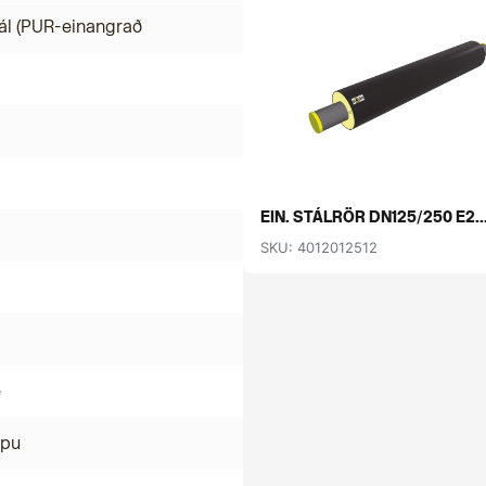
ál (PUR-einangrað
EIN. STÁLRÖR DN125/250 E2..
SKU: 4012012512
é
mpu