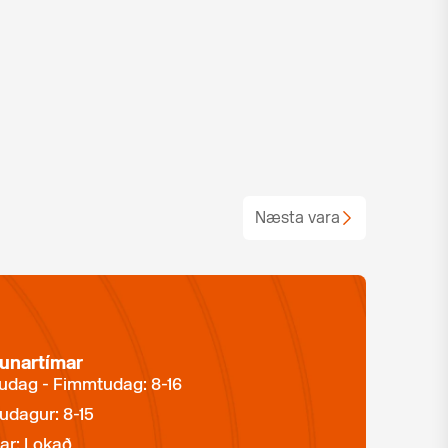
Næsta vara
unartímar
dag - Fimmtudag: 8-16
udagur: 8-15
ar: Lokað