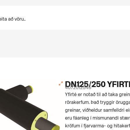
DN125/250 YFIRT
4072012545
Yfirté er notað til að taka grei
rörakerfum. Það tryggir örugga
greinar, viðheldur samfelldri e
eru fáanleg í mismunandi stæ
kröfum í fjarvarma- og hitaker