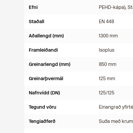
Efni
PEHD-kápa), St
Staðall
EN 448
Aðallengd (mm)
1300 mm
Framleiðandi
Isoplus
Greinarlengd (mm)
850 mm
Greinarþvermál
125 mm
Nafnvídd (DN)
125/125
Tegund vöru
Einangrað yfirt
Tengiaðferð
Suða með kru