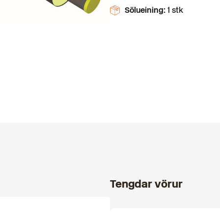
Sölueining:
1 stk
Tengdar vörur