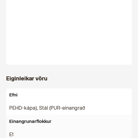
Eiginleikar vöru
Efni
PEHD-kápa), Stál (PUR-einangrað
Einangrunarflokkur
E1