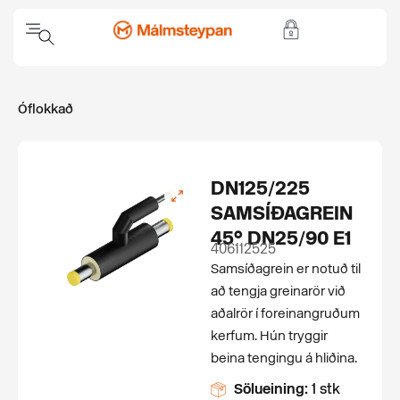
Óflokkað
DN125/225
SAMSÍÐAGREIN
45° DN25/90 E1
406112525
Samsíðagrein er notuð til
að tengja greinarör við
aðalrör í for­einangruðum
kerfum. Hún tryggir
beina tengingu á hliðina.
Sölueining:
1 stk