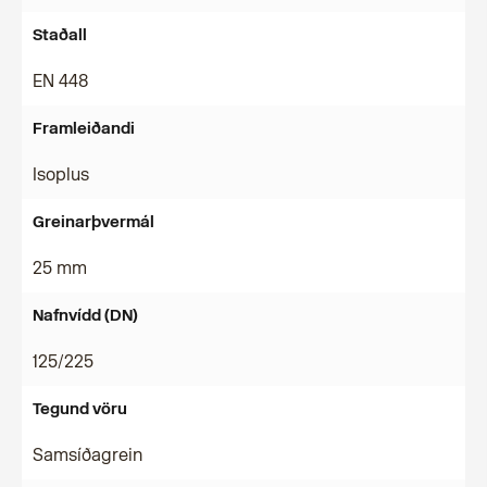
Staðall
EN 448
Framleiðandi
Isoplus
Greinarþvermál
25 mm
Nafnvídd (DN)
125/225
Tegund vöru
Samsíðagrein