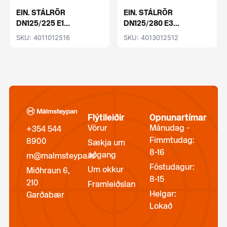
EIN. STÁLRÖR
EIN. STÁLRÖR
DN125/225 E1...
DN125/280 E3...
SKU: 4011012516
SKU: 4013012512
Flýtileiðir
Opnunartímar
Vörur
Mánudag -
+354 544
Fimmtudag:
8900
Sækja um
8-16
aðgang
m@malmsteypa.is
Föstudagur:
Um okkur
Miðhraun 6,
8-15
210
Framleiðslan
Helgar:
Garðabær
Lokað