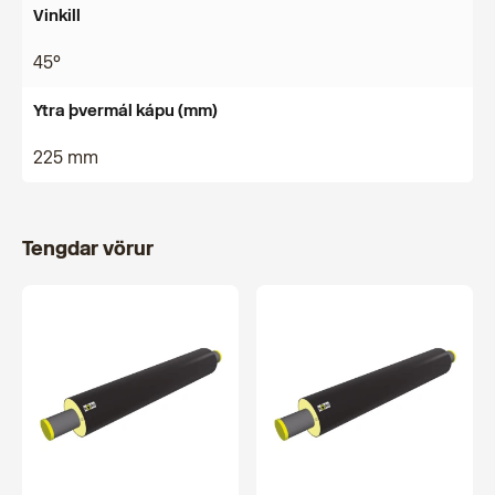
Vinkill
45°
Ytra þvermál kápu (mm)
225 mm
Tengdar vörur