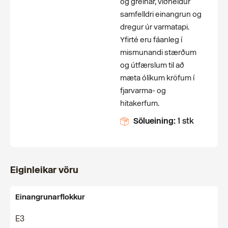
og greinar, viðheldur
samfelldri einangrun og
dregur úr varmatapi.
Yfirté eru fáanleg í
mismunandi stærðum
og útfærslum til að
mæta ólíkum kröfum í
fjarvarma- og
hitakerfum.
Sölueining:
1 stk
Eiginleikar vöru
Einangrunarflokkur
E3