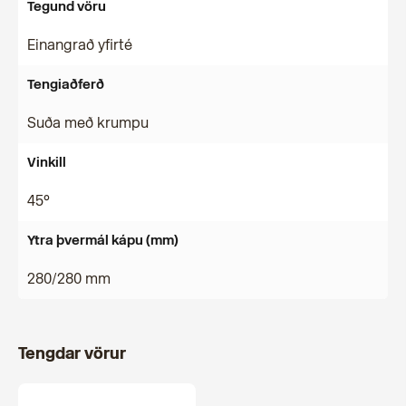
Tegund vöru
Einangrað yfirté
Tengiaðferð
Suða með krumpu
Vinkill
45°
Ytra þvermál kápu (mm)
280/280 mm
Tengdar vörur