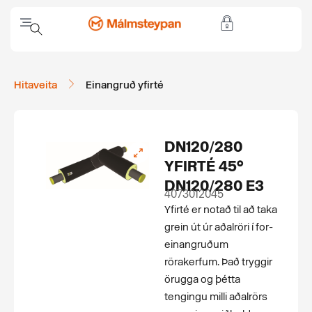
Hitaveita
Einangruð yfirté
DN120/280
YFIRTÉ 45°
DN120/280 E3
4073012045
Yfirté er notað til að taka
grein út úr aðalröri í for­
einangruðum
rörakerfum. Það tryggir
örugga og þétta
tengingu milli aðalrörs