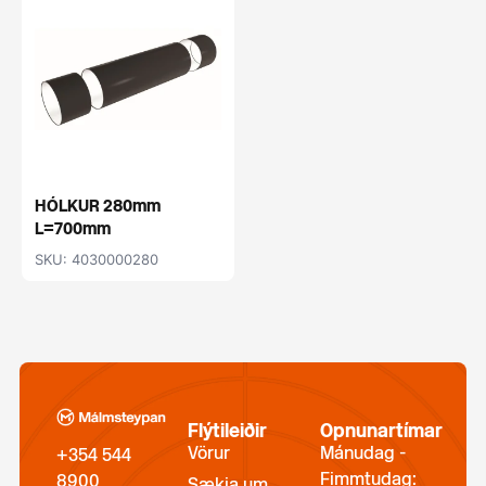
HÓLKUR 280mm
L=700mm
SKU: 4030000280
Flýtileiðir
Opnunartímar
Vörur
Mánudag -
+354 544
Fimmtudag:
8900
Sækja um