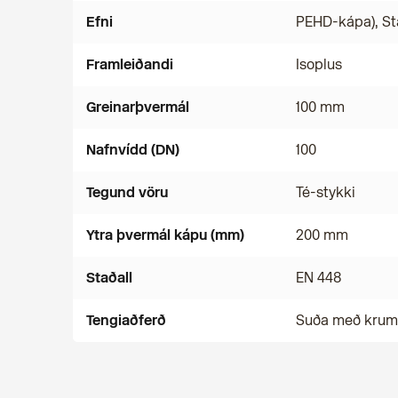
Efni
PEHD-kápa), St
Framleiðandi
Isoplus
Greinarþvermál
100 mm
Nafnvídd (DN)
100
Tegund vöru
Té-stykki
Ytra þvermál kápu (mm)
200 mm
Staðall
EN 448
Tengiaðferð
Suða með kru