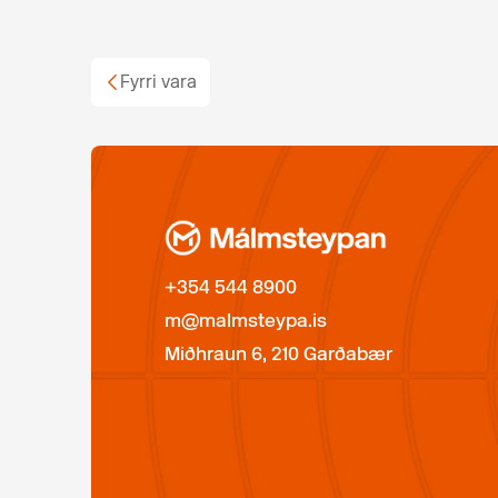
Fyrri vara
+354 544 8900
m@malmsteypa.is
Miðhraun 6, 210 Garðabær