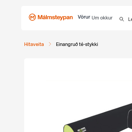
Vörur
Um okkur
Hitaveita
Einangruð té-stykki