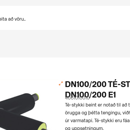
DN100/200 TÉ-ST
DN100/200 E1
4061010010
Té-stykki beint er notað til að 
örugga og þétta tengingu, við
úr varmatapi. Té-stykki eru f
og uppsetningum.