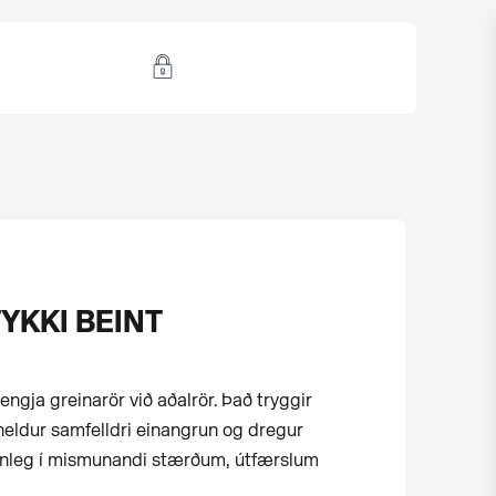
YKKI BEINT
tengja greinarör við aðalrör. Það tryggir
heldur samfelldri einangrun og dregur
áanleg í mismunandi stærðum, útfærslum