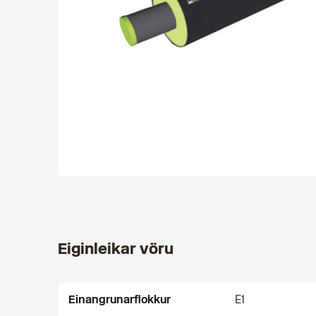
Eiginleikar vöru
Einangrunarflokkur
E1