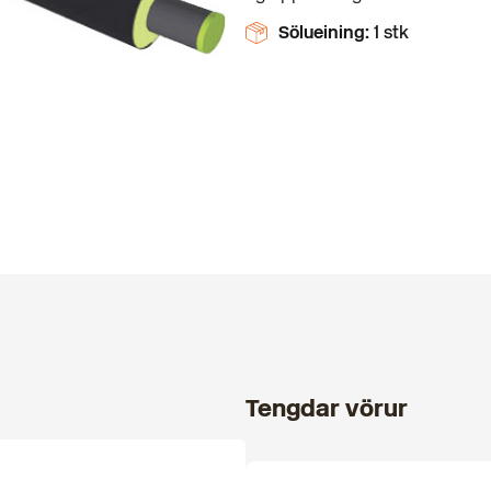
Sölueining:
1 stk
Tengdar vörur