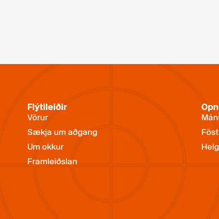
Flýtileiðir
Opn
Vörur
Mánu
Sækja um aðgang
Föst
Um okkur
Helg
Framleiðslan