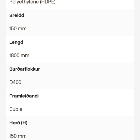
Polyethylene (HDPE)
Breidd
150 mm
Lengd
1800 mm
Burðarflokkur
D400
Framleiðandi
Cubis
Hæð (H)
150 mm