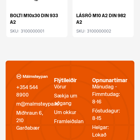
BOLTI M10x30 DIN 933
LÁSRÓ M10 A2 DIN 982
A2
A2
SKU: 3100000001
SKU: 3100000002
Flýtileiðir
Opnunartímar
Vörur
Mánudag -
+354 544
Fimmtudag:
8900
Sækja um
8-16
aðgang
m@malmsteypa.is
Föstudagur:
Um okkur
Miðhraun 6,
8-15
210
Framleiðslan
Helgar:
Garðabær
Lokað