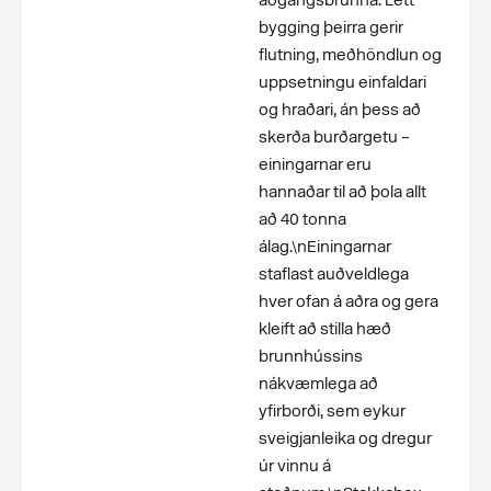
aðgangsbrunna. Létt
bygging þeirra gerir
flutning, meðhöndlun og
uppsetningu einfaldari
og hraðari, án þess að
skerða burðargetu –
einingarnar eru
hannaðar til að þola allt
að 40 tonna
álag.\nEiningarnar
staflast auðveldlega
hver ofan á aðra og gera
kleift að stilla hæð
brunnhússins
nákvæmlega að
yfirborði, sem eykur
sveigjanleika og dregur
úr vinnu á