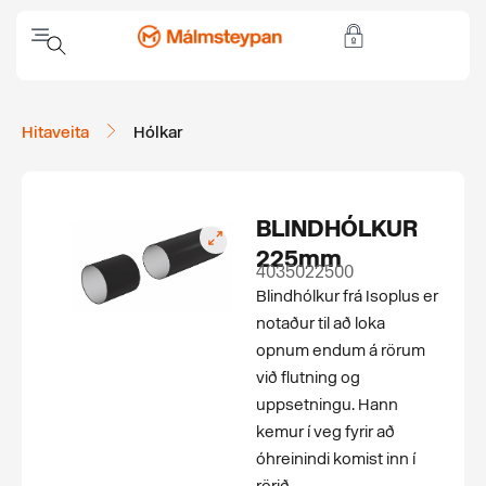
Hitaveita
Hólkar
BLINDHÓLKUR
225mm
4035022500
Blindhólkur frá Isoplus er
notaður til að loka
opnum endum á rörum
við flutning og
uppsetningu. Hann
kemur í veg fyrir að
óhreinindi komist inn í