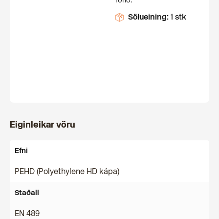
rörið.
Sölueining:
1 stk
Eiginleikar vöru
Efni
PEHD (Polyethylene HD kápa)
Staðall
EN 489