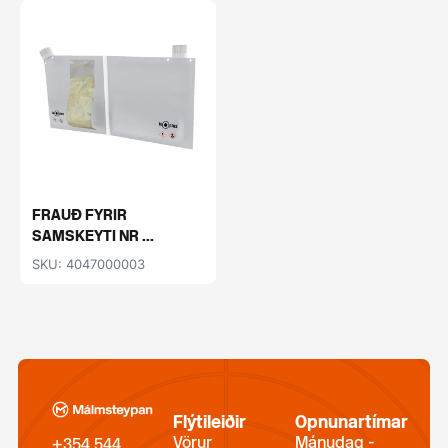
FRAUÐ FYRIR
SAMSKEYTI NR ...
SKU: 4047000003
Flýtileiðir
Opnunartímar
Vörur
Mánudag -
+354 544