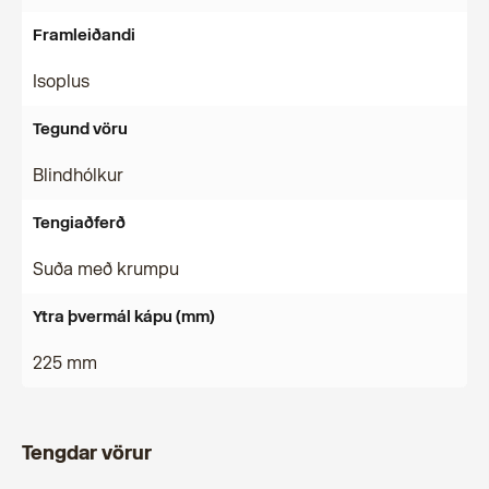
Framleiðandi
Isoplus
Tegund vöru
Blindhólkur
Tengiaðferð
Suða með krumpu
Ytra þvermál kápu (mm)
225 mm
Tengdar vörur