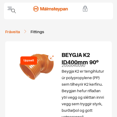
Fráveita
Fittings
BEYGJA K2
Uppselt
ID400mm 90°
2050040090
Beygja K2 er tengihlutur
úr polypropylene (PP)
sem tilheyrir K2 kerfinu.
Beygjan hefur riflaðan
ytri vegg og sléttan innri
vegg sem tryggir styrk,
burðarþol og gott