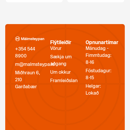
Flýtileiðir
Opnunartímar
Vörur
Mánudag -
+354 544
Fimmtudag:
8900
Sækja um
8-16
aðgang
m@malmsteypa.is
Föstudagur:
Um okkur
Miðhraun 6,
8-15
210
Framleiðslan
Helgar:
Garðabær
Lokað