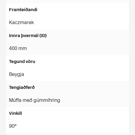
Framleiðandi
Kaczmarek
Innra þvermál (ID)
400 mm
Tegund vöru
Beygja
Tengiaðferð
Múffa með gúmmíhring
Vinkill
90°