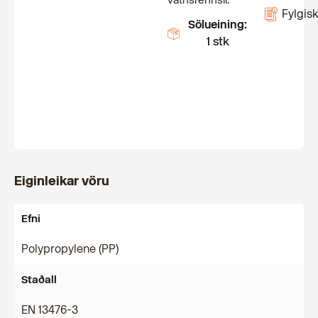
vatnsrennsli.
Fylgisk
Sölueining:
1 stk
Eiginleikar vöru
Efni
Polypropylene (PP)
Staðall
EN 13476-3