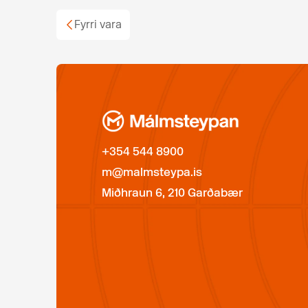
Fyrri vara
+354 544 8900
m@malmsteypa.is
Miðhraun 6, 210 Garðabær