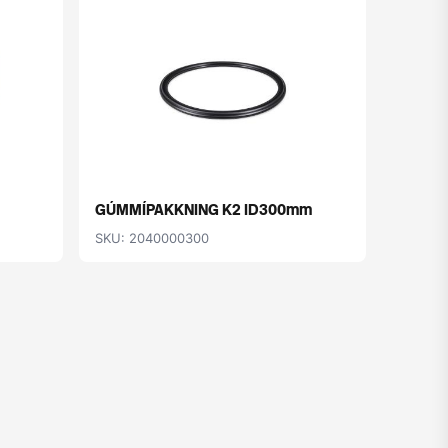
GÚMMÍPAKKNING K2 ID300mm
BREYTI
SKU: 2040000300
SKU: 2