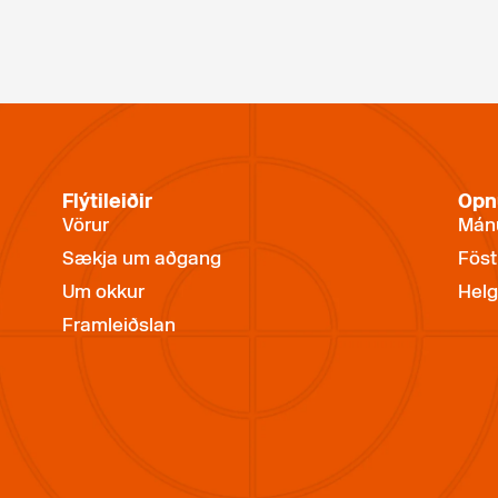
Flýtileiðir
Opn
Vörur
Mánu
Sækja um aðgang
Föst
Um okkur
Helg
Framleiðslan