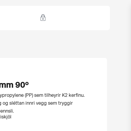
0mm 90°
ypropylene (PP) sem tilheyrir K2 kerfinu.
g og sléttan innri vegg sem tryggir
ennsli.
iskjöl