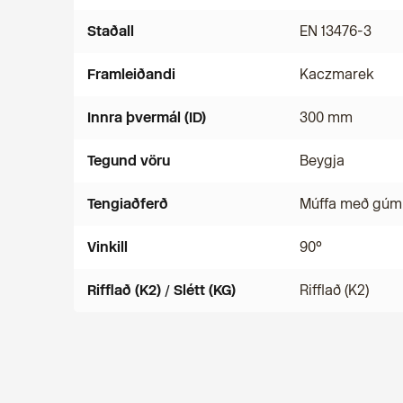
Staðall
EN 13476-3
Framleiðandi
Kaczmarek
Innra þvermál (ID)
300 mm
Tegund vöru
Beygja
Tengiaðferð
Múffa með gúm
Vinkill
90°
Rifflað (K2) / Slétt (KG)
Rifflað (K2)