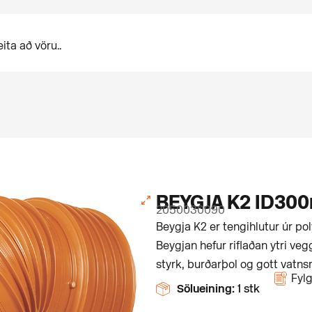
BEYGJA K2 ID30
2050030090
Beygja K2 er tengihlutur úr pol
Beygjan hefur riflaðan ytri veg
styrk, burðarþol og gott vatnsr
Fylg
Sölueining:
1 stk