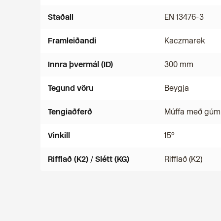
Staðall
EN 13476-3
Framleiðandi
Kaczmarek
Innra þvermál (ID)
300 mm
Tegund vöru
Beygja
Tengiaðferð
Múffa með gúm
Vinkill
15°
Rifflað (K2) / Slétt (KG)
Rifflað (K2)