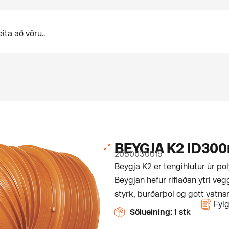
BEYGJA K2 ID300
2050030015
Beygja K2 er tengihlutur úr pol
Beygjan hefur riflaðan ytri veg
styrk, burðarþol og gott vatnsr
Fylg
Sölueining:
1 stk