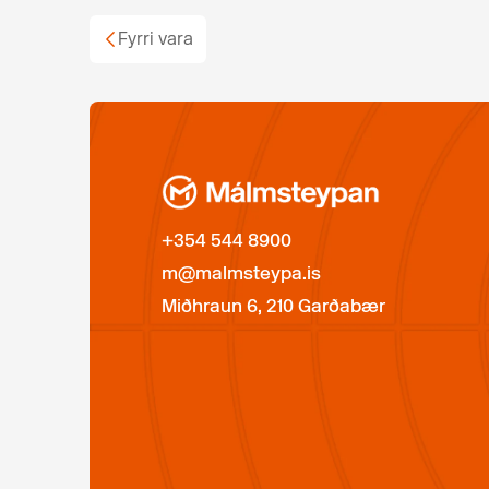
Fyrri vara
+354 544 8900
m@malmsteypa.is
Miðhraun 6, 210 Garðabær