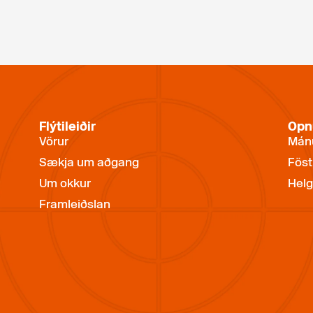
Flýtileiðir
Opn
Vörur
Mánu
Sækja um aðgang
Föst
Um okkur
Helg
Framleiðslan