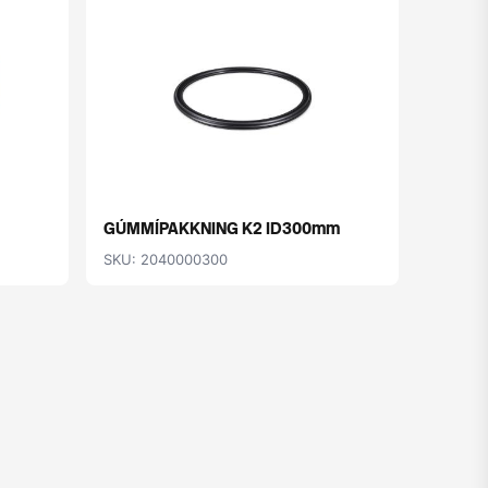
GÚMMÍPAKKNING K2 ID300mm
RÖR K2
SKU: 2040000300
SKU: 2