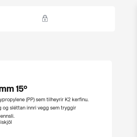
mm 15°
ypropylene (PP) sem tilheyrir K2 kerfinu.
g og sléttan innri vegg sem tryggir
ennsli.
iskjöl