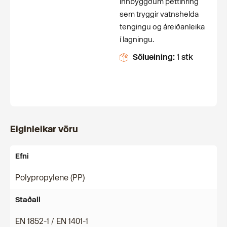
innbyggðum þéttihring
sem tryggir vatnshelda
tengingu og áreiðanleika
í lagningu.
Sölueining:
1 stk
Eiginleikar vöru
Efni
Polypropylene (PP)
Staðall
EN 1852-1 / EN 1401-1