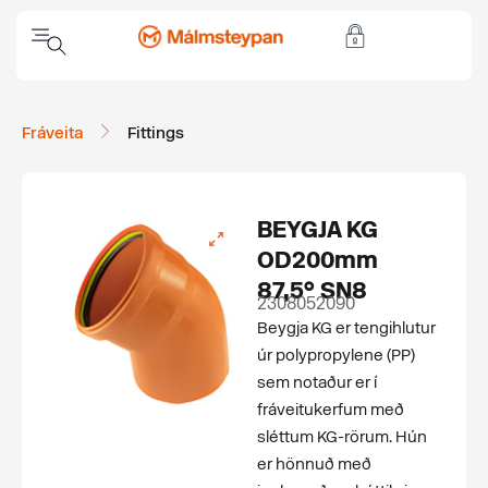
Fráveita
Fittings
BEYGJA KG
OD200mm
87,5° SN8
2308052090
Beygja KG er tengihlutur
úr polypropylene (PP)
sem notaður er í
fráveitukerfum með
sléttum KG-rörum. Hún
er hönnuð með