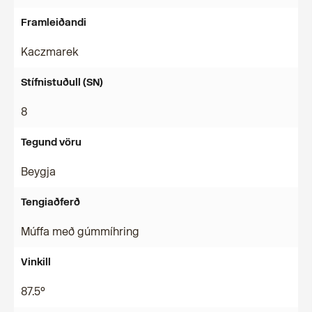
Framleiðandi
Kaczmarek
Stífnistuðull (SN)
8
Tegund vöru
Beygja
Tengiaðferð
Múffa með gúmmíhring
Vinkill
87.5°