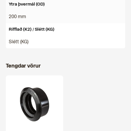
Ytra þvermál (OD)
200 mm
Rifflað (K2) / Slétt (KG)
Slétt (KG)
Tengdar vörur