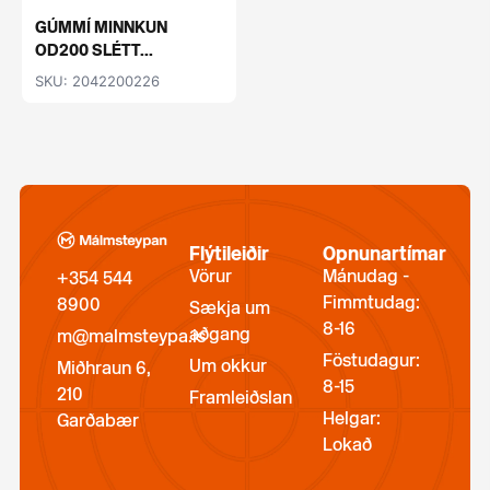
GÚMMÍ MINNKUN
OD200 SLÉTT...
SKU: 2042200226
Flýtileiðir
Opnunartímar
Vörur
Mánudag -
+354 544
Fimmtudag:
8900
Sækja um
8-16
aðgang
m@malmsteypa.is
Föstudagur:
Um okkur
Miðhraun 6,
8-15
210
Framleiðslan
Helgar:
Garðabær
Lokað