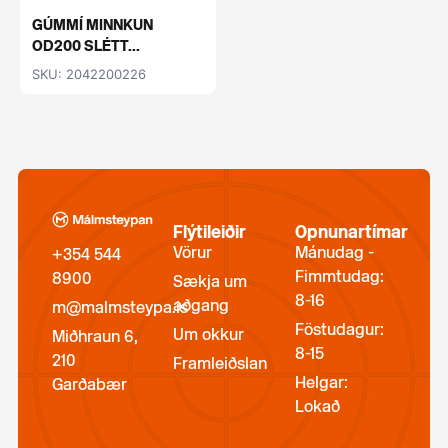
GÚMMÍ MINNKUN
OD200 SLÉTT...
SKU: 2042200226
Flýtileiðir
Opnunartímar
Vörur
Mánudag -
+354 544
Fimmtudag:
8900
Sækja um
8-16
aðgang
m@malmsteypa.is
Föstudagur:
Um okkur
Miðhraun 6,
8-15
210
Framleiðslan
Helgar:
Garðabær
Lokað