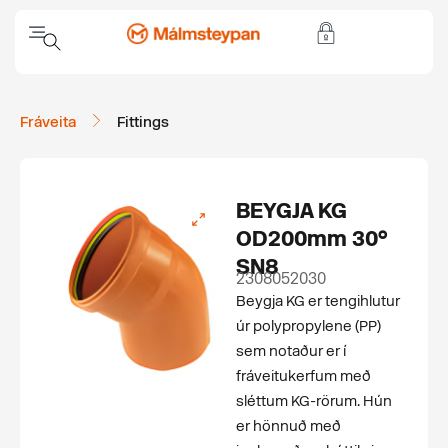
Fráveita
Fittings
BEYGJA KG
OD200mm 30°
SN8
2308052030
Beygja KG er tengihlutur
úr polypropylene (PP)
sem notaður er í
fráveitukerfum með
sléttum KG-rörum. Hún
er hönnuð með