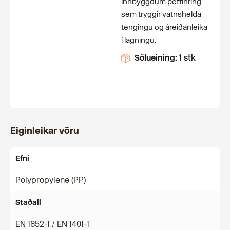
innbyggðum þéttihring
sem tryggir vatnshelda
tengingu og áreiðanleika
í lagningu.
Sölueining:
1 stk
Eiginleikar vöru
Efni
Polypropylene (PP)
Staðall
EN 1852-1 / EN 1401-1