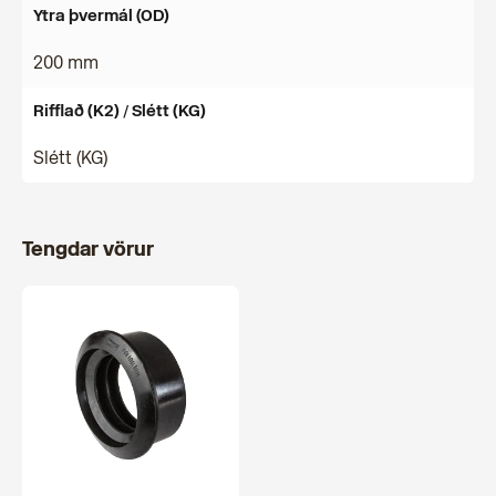
Ytra þvermál (OD)
200 mm
Rifflað (K2) / Slétt (KG)
Slétt (KG)
Tengdar vörur