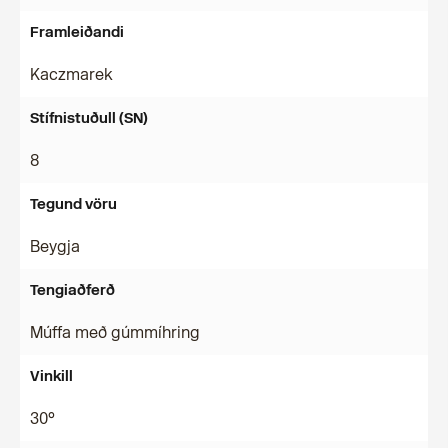
Framleiðandi
Kaczmarek
Stífnistuðull (SN)
8
Tegund vöru
Beygja
Tengiaðferð
Múffa með gúmmíhring
Vinkill
30°