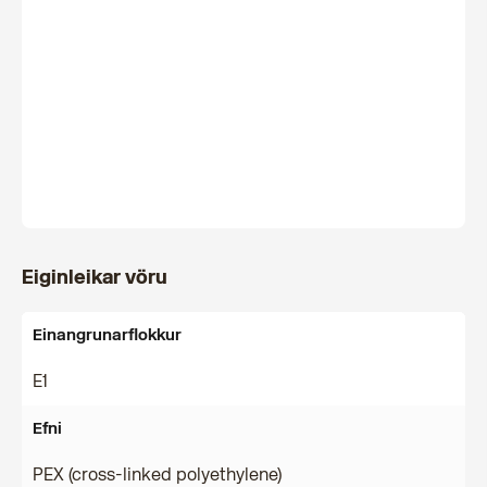
Eiginleikar vöru
Einangrunarflokkur
E1
Efni
PEX (cross-linked polyethylene)