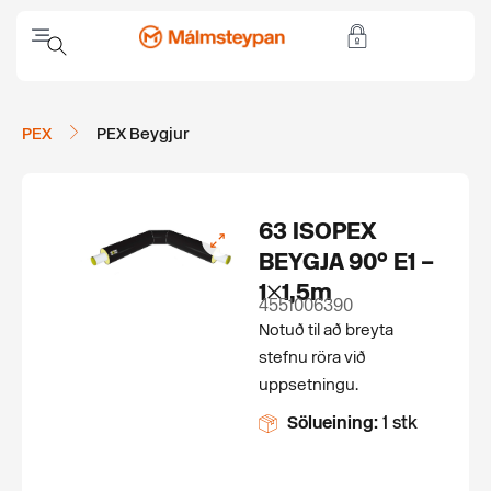
PEX
PEX Beygjur
63 ISOPEX
BEYGJA 90° E1 –
1×1,5m
4551006390
Notuð til að breyta
stefnu röra við
uppsetningu.
Sölueining:
1 stk