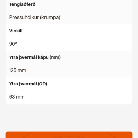
Tengiaðferð
Pressuhólkur (krumpa)
Vinkill
90°
Ytra þvermál kápu (mm)
125 mm
Ytra þvermál (OD)
63 mm