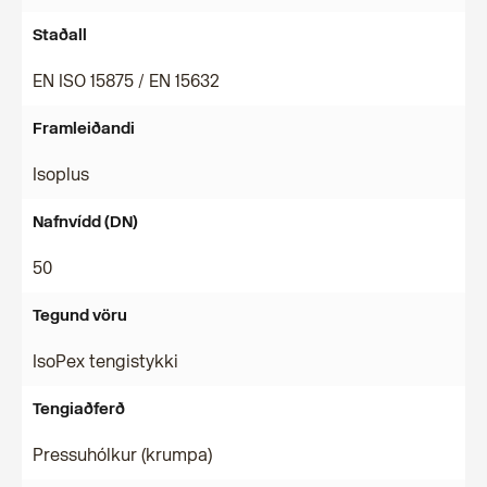
Staðall
EN ISO 15875 / EN 15632
Framleiðandi
Isoplus
Nafnvídd (DN)
50
Tegund vöru
IsoPex tengistykki
Tengiaðferð
Pressuhólkur (krumpa)