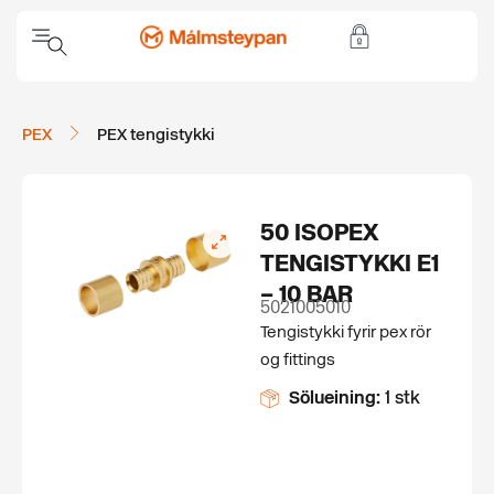
PEX
PEX tengistykki
50 ISOPEX
TENGISTYKKI E1
– 10 BAR
5021005010
Tengistykki fyrir pex rör
og fittings
Sölueining:
1 stk