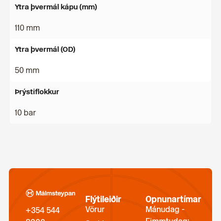
Ytra þvermál kápu (mm)
110 mm
Ytra þvermál (OD)
50 mm
Þrýstiflokkur
10 bar
Flýtileiðir
Opnunartímar
Vörur
Mánudag -
+354 544