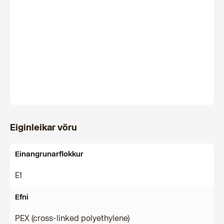
Eiginleikar vöru
Einangrunarflokkur
E1
Efni
PEX (cross-linked polyethylene)