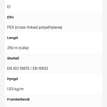
E1
Efni
PEX (cross-linked polyethylene)
Lengd
250 m (rúlla)
Staðall
EN ISO 15875 / EN 15632
Þyngd
1.53 kg/m
Framleiðandi