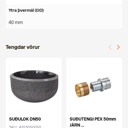
Ytra þvermál (OD)
40 mm
Tengdar vörur
SUÐULOK DN50
SUÐUTENGI PEX 50mm
JÁRN ...
SKU: 4103050050