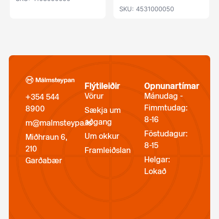
SKU: 4531000050
Flýtileiðir
Opnunartímar
Vörur
Mánudag -
+354 544
Fimmtudag:
8900
Sækja um
8-16
aðgang
m@malmsteypa.is
Föstudagur:
Um okkur
Miðhraun 6,
8-15
210
Framleiðslan
Helgar:
Garðabær
Lokað