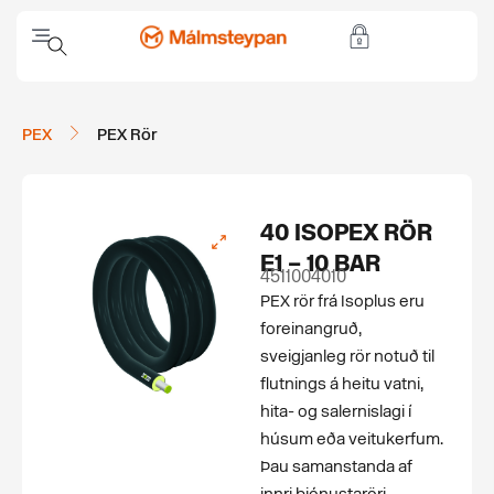
PEX
PEX Rör
40 ISOPEX RÖR
E1 – 10 BAR
4511004010
PEX rör frá Isoplus eru
foreinangruð,
sveigjanleg rör notuð til
flutnings á heitu vatni,
hita- og salernislagi í
húsum eða veitukerfum.
Þau samanstanda af