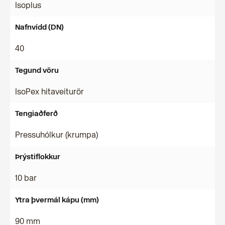
Isoplus
Nafnvídd (DN)
40
Tegund vöru
IsoPex hitaveiturör
Tengiaðferð
Pressuhólkur (krumpa)
Þrýstiflokkur
10 bar
Ytra þvermál kápu (mm)
90 mm