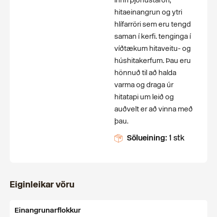
innri þjónustaröri,
hitaeinangrun og ytri
hlífarröri sem eru tengd
saman í kerfi. tenginga í
víðtækum hitaveitu- og
húshitakerfum. Þau eru
hönnuð til að halda
varma og draga úr
hitatapi um leið og
auðvelt er að vinna með
þau.
Sölueining:
1 stk
Eiginleikar vöru
Einangrunarflokkur