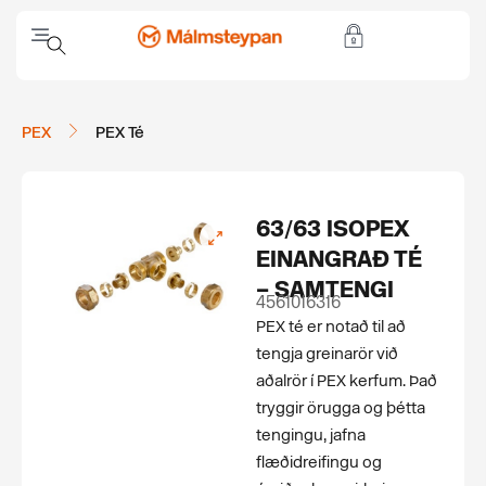
PEX
PEX Té
63/63 ISOPEX
EINANGRAÐ TÉ
– SAMTENGI
4561016316
PEX té er notað til að
tengja greinarör við
aðalrör í PEX kerfum. Það
tryggir örugga og þétta
tengingu, jafna
flæðidreifingu og