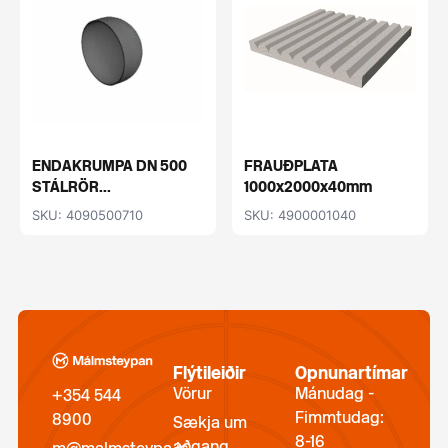
ENDAKRUMPA DN 500
FRAUÐPLATA
STÁLRÖR...
1000x2000x40mm
SKU: 4090500710
SKU: 4900001040
Flýtileiðir
Opnunartímar
Vörur
Mánudag -
+354 544
Fimmtudag:
8900
Sækja um
8-16
aðgang