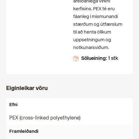
áreiðanlega virkni
kerfisins. PEX té eru
fáanleg í mismunandi
stærðum og útfærslum
til að henta ólíkum
uppsetningum og
notkunarsviðum.
Sölueining:
1 stk
Eiginleikar vöru
Efni
PEX (cross-linked polyethylene)
Framleiðandi