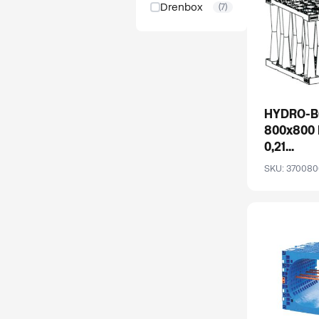
Drenbox
(7)
HYDRO-B
800x800
0,21...
SKU: 37008