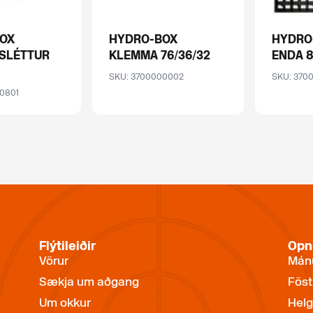
OX
HYDRO-BOX
HYDRO
 SLÉTTUR
KLEMMA 76/36/32
ENDA 8
SKU: 3700000002
SKU: 370
0801
Flýtileiðir
Opn
Vörur
Mánu
Sækja um aðgang
Föst
Um okkur
Helg