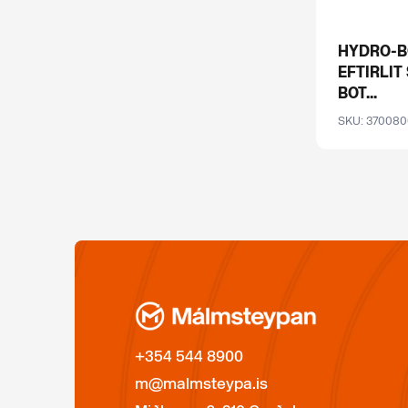
HYDRO-B
EFTIRLIT
BOT...
SKU: 370080
+354 544 8900
m@malmsteypa.is