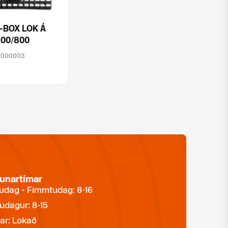
-BOX LOK Á
00/800
0000003
unartímar
dag - Fimmtudag: 8-16
udagur: 8-15
ar: Lokað