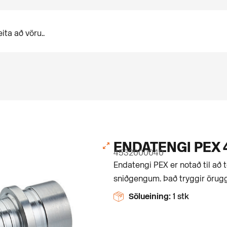
ENDATENGI PEX 4
4532000040
Endatengi PEX er notað til að 
sniðgengum. Það tryggir örugg
Sölueining:
1 stk