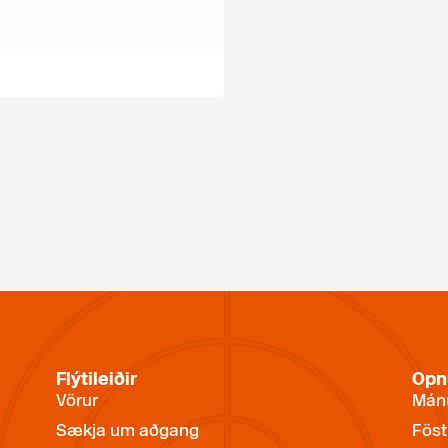
Flýtileiðir
Opn
Vörur
Mánu
Sækja um aðgang
Föst