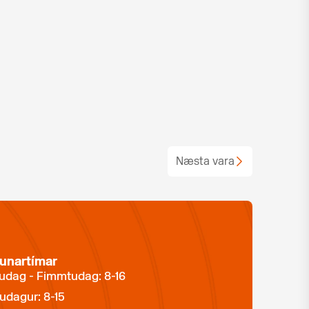
Næsta vara
unartímar
dag - Fimmtudag: 8-16
udagur: 8-15