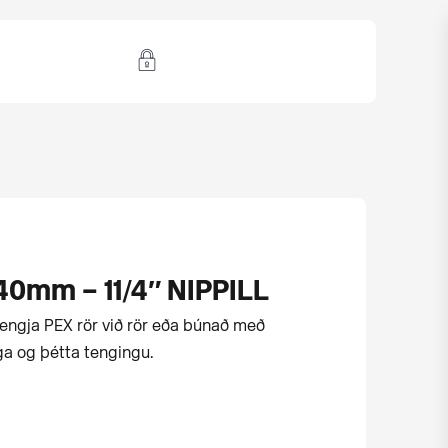
0mm – 11/4″ NIPPILL
tengja PEX rör við rör eða búnað með
a og þétta tengingu.