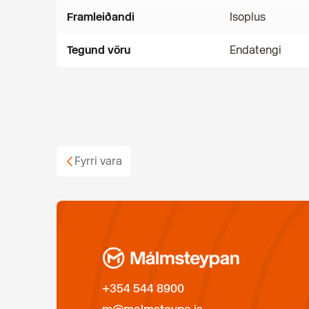
Framleiðandi
Isoplus
Tegund vöru
Endatengi
Fyrri vara
+354 544 8900