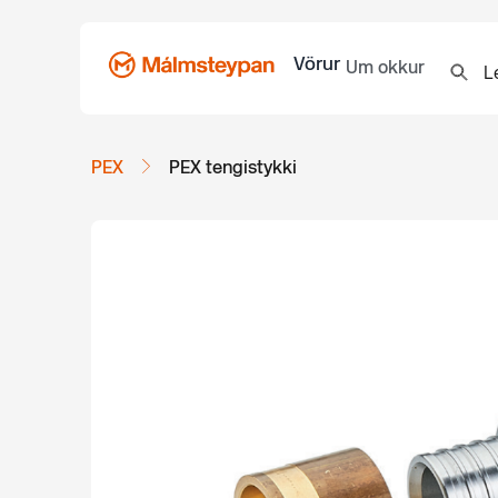
Vörur
Um okkur
PEX
PEX tengistykki