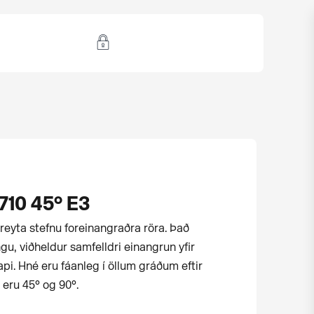
710 45° E3
reyta stefnu for­einangraðra röra. Það
gu, viðheldur samfelldri einangrun yfir
i. Hné eru fáanleg í öllum gráðum eftir
 eru 45° og 90°.