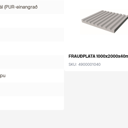
ál (PUR-einangrað
FRAUÐPLATA 1000x2000x40
SKU: 4900001040
mpu