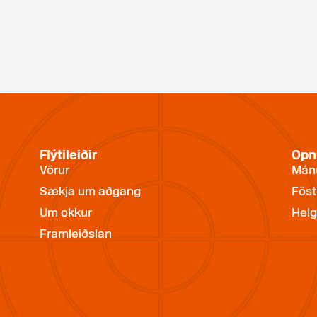
Flýtileiðir
Opn
Vörur
Mánu
Sækja um aðgang
Föst
Um okkur
Helg
Framleiðslan