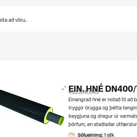
EIN. HNÉ DN400/
4053040045
Einangrað hné er notað til að b
tryggir örugga og þétta tengin
beygjuna og dregur úr varmatap
þörfum, en staðlaðar útfærslur
Sölueining:
1 stk