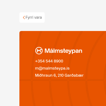
Fyrri vara
+354 544 8900
m@malmsteypa.is
Miðhraun 6, 210 Garðabær