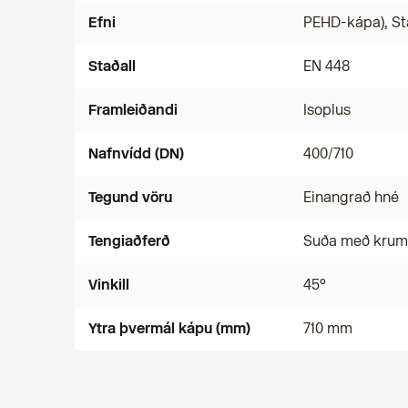
Efni
PEHD-kápa), St
Staðall
EN 448
Framleiðandi
Isoplus
Nafnvídd (DN)
400/710
Tegund vöru
Einangrað hné
Tengiaðferð
Suða með kru
Vinkill
45°
Ytra þvermál kápu (mm)
710 mm