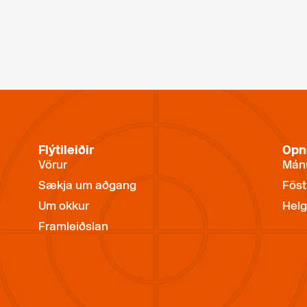
Flýtileiðir
Opn
Vörur
Mánu
Sækja um aðgang
Föst
Um okkur
Helg
Framleiðslan