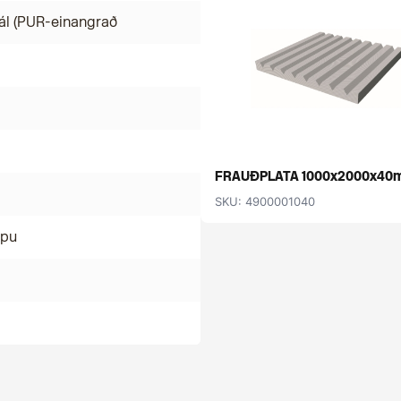
ál (PUR-einangrað
FRAUÐPLATA 1000x2000x40
SKU: 4900001040
mpu