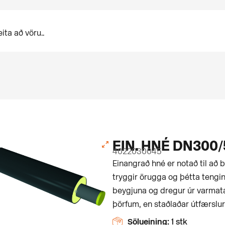
EIN. HNÉ DN300/
4022030045
Einangrað hné er notað til að b
tryggir örugga og þétta tengin
beygjuna og dregur úr varmatap
þörfum, en staðlaðar útfærslur
Sölueining:
1 stk