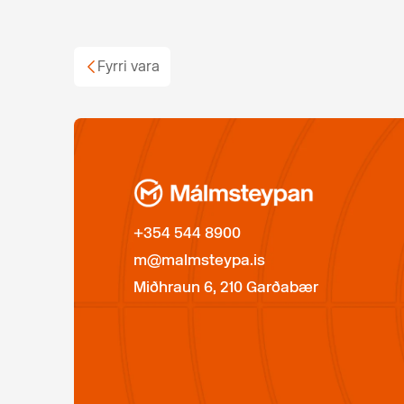
Fyrri vara
+354 544 8900
m@malmsteypa.is
Miðhraun 6, 210 Garðabær