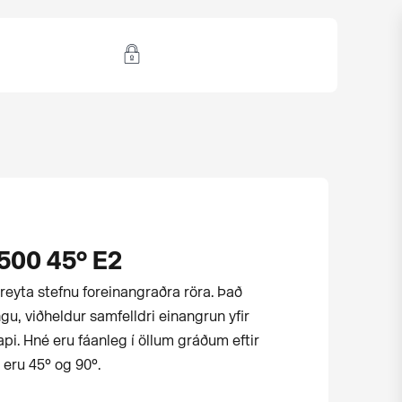
500 45° E2
reyta stefnu for­einangraðra röra. Það
gu, viðheldur samfelldri einangrun yfir
i. Hné eru fáanleg í öllum gráðum eftir
 eru 45° og 90°.