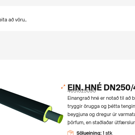
EIN. HNÉ DN250/
4051025090
Einangrað hné er notað til að b
tryggir örugga og þétta tengin
beygjuna og dregur úr varmatap
þörfum, en staðlaðar útfærslur
Sölueining:
1 stk