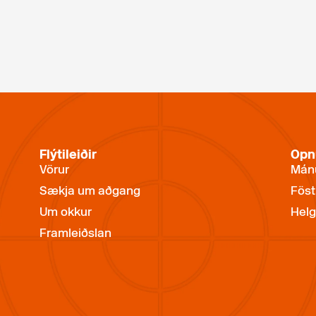
Flýtileiðir
Opn
Vörur
Mánu
Sækja um aðgang
Föst
Um okkur
Helg
Framleiðslan