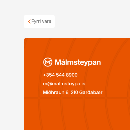
Fyrri vara
+354 544 8900
m@malmsteypa.is
Miðhraun 6, 210 Garðabær