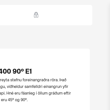
400 90° E1
reyta stefnu for­einangraðra röra. Það
gu, viðheldur samfelldri einangrun yfir
i. Hné eru fáanleg í öllum gráðum eftir
 eru 45° og 90°.