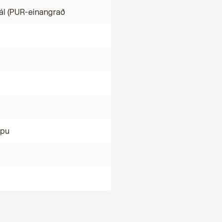
ál (PUR-einangrað
mpu