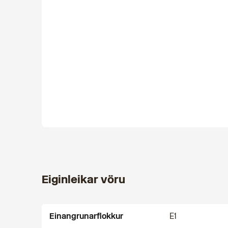
Eiginleikar vöru
Einangrunarflokkur
E1