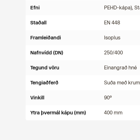
Efni
PEHD-kápa), St
Staðall
EN 448
Framleiðandi
Isoplus
Nafnvídd (DN)
250/400
Tegund vöru
Einangrað hné
Tengiaðferð
Suða með kru
Vinkill
90°
Ytra þvermál kápu (mm)
400 mm