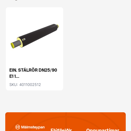
EIN. STÁLRÖR DN25/90
E1 1...
SKU: 4011002512
Flýtileiðir
Opnunartímar