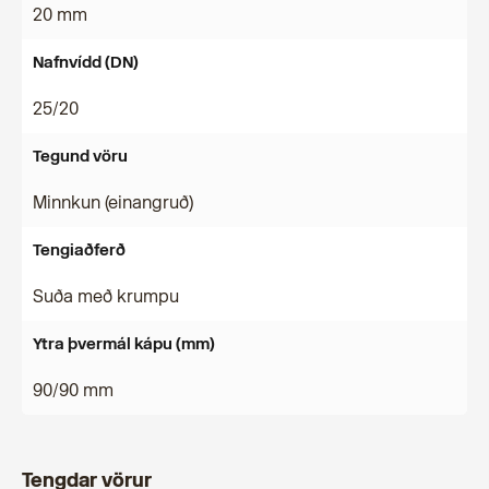
20 mm
Nafnvídd (DN)
25/20
Tegund vöru
Minnkun (einangruð)
Tengiaðferð
Suða með krumpu
Ytra þvermál kápu (mm)
90/90 mm
Tengdar vörur