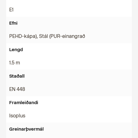
E1
Efni
PEHD-kápa), Stál (PUR-einangrað
Lengd
1.5 m
Staðall
EN 448
Framleiðandi
Isoplus
Greinarþvermál