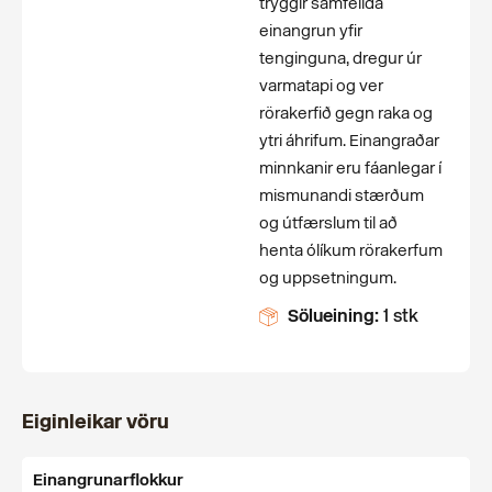
tryggir samfellda
einangrun yfir
tenginguna, dregur úr
varmatapi og ver
rörakerfið gegn raka og
ytri áhrifum. Einangraðar
minnkanir eru fáanlegar í
mismunandi stærðum
og útfærslum til að
henta ólíkum rörakerfum
og uppsetningum.
Sölueining:
1 stk
Eiginleikar vöru
Einangrunarflokkur