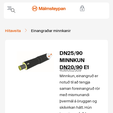
Hitaveita
Einangraðar minnkanir
DN25/90
MINNKUN
DN20/90 E1
4081002509
Minnkun, einangruð er
notuð til að tengja
saman for­einangruð rör
með mismunandi
þvermál á öruggan og
skilvirkan hátt. Hún